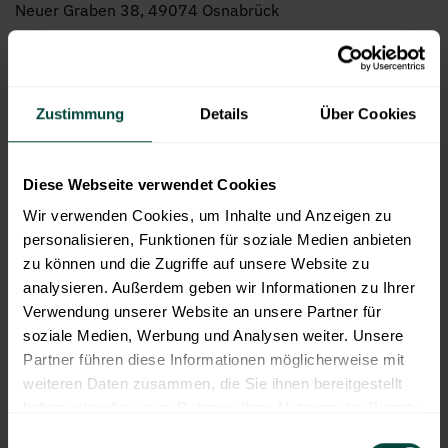
Neuer Graben 38, 49074 Osnabrück
Mitglied der Industrie- und Handelskammer Osnabrück,
Neuer Graben 38, 49074 Osnabrück.
Zustimmung
Details
Über Cookies
Der Verband unabhängiger Vermögensverwalter
Deutschland e.V. (VuV) hat eine Schlichtungsstelle nach
Diese Webseite verwendet Cookies
Maßgabe der EU-Richtlinie Nr. 2013/11 vom 21.05. 2013
Wir verwenden Cookies, um Inhalte und Anzeigen zu
über die Alternative Streitbeilegung eingerichtet. Vor der
personalisieren, Funktionen für soziale Medien anbieten
Schlichtungsstelle des VV können Streitigkeiten zwischen
zu können und die Zugriffe auf unsere Website zu
Verbrauchern und Mitgliedern des VV im Zusammenhang
analysieren. Außerdem geben wir Informationen zu Ihrer
mit Finanzdienstleistungsgeschäften in einem
Verwendung unserer Website an unsere Partner für
außergerichtlichen Schlichtungsverfahren beigelegt
soziale Medien, Werbung und Analysen weiter. Unsere
werden.
Partner führen diese Informationen möglicherweise mit
weiteren Daten zusammen, die Sie ihnen bereitgestellt
Die Spiekermann & CO AG ist Mitglied im VuV und
haben oder die sie im Rahmen Ihrer Nutzung der Dienste
aufgrund der Satzung des VuV verpflichtet, an einem
gesammelt haben.
Einwilligungsauswahl