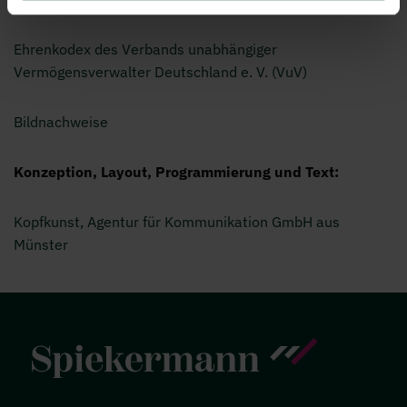
Ehrenkodex des Verbands unabhängiger
Vermögensverwalter Deutschland e. V. (VuV)
Bildnachweise
Konzeption, Layout, Programmierung und Text:
Kopfkunst, Agentur für Kommunikation GmbH aus
Münster