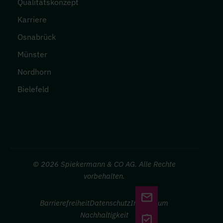
Qualitätskonzept
Karriere
Osnabrück
Münster
Nordhorn
Bielefeld
© 2026
Spiekermann & CO AG. Alle Rechte
vorbehalten.
SEITENLEIST
Kontakt
FUSSZEILE SEKUNDÄR
Barrierefreiheit
Datenschutz
Impressum
Nachhaltigkeit
Vermögenscheck