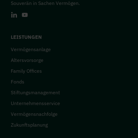
Souverän in Sachen Vermögen.
LinkedIn
Youtube
FOOTER-MENÜ
LEISTUNGEN
Vermögensanlage
Altersvorsorge
Family Offices
Fonds
Stiftungsmanagement
Unternehmensservice
Vermögensnachfolge
Zukunftsplanung