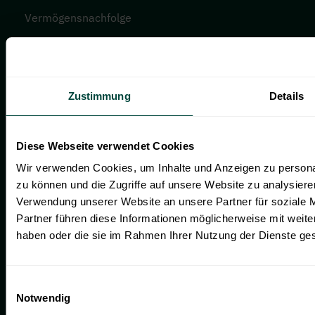
Vermögensnachfolge
Zukunftsplanung
PROZESSE
Zustimmung
Details
Vermögensverwaltung
Risikoprofilanalyse
Diese Webseite verwendet Cookies
Vermögenscheck
Wir verwenden Cookies, um Inhalte und Anzeigen zu personal
zu können und die Zugriffe auf unsere Website zu analysier
SUBSTANZ
Verwendung unserer Website an unsere Partner für soziale 
Partner führen diese Informationen möglicherweise mit weite
Newsroom
haben oder die sie im Rahmen Ihrer Nutzung der Dienste g
Events
Magazin
Einwilligungsauswahl
Notwendig
Newsletter