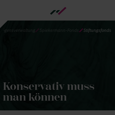
Direkt zum Inhalt
PFADNAVIGATION
mögensverwaltung
Spiekermann-Fonds
Stiftungsfonds
Konservativ muss
man können