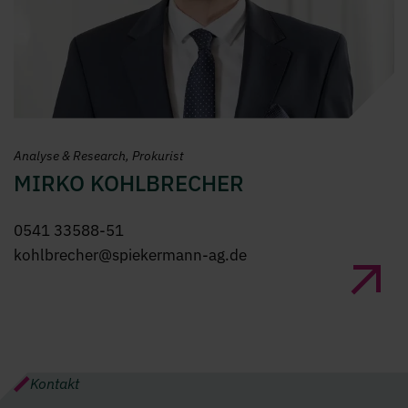
„Das Hauptproblem des Anlegers – und
Analyse & Research
Prokurist
sogar sein schlimmster Feind – ist
MIRKO KOHLBRECHER
wahrscheinlich er selbst.“
Benjamin Graham
0541 33588-51
kohlbrecher@spiekermann-ag.de
Kontakt