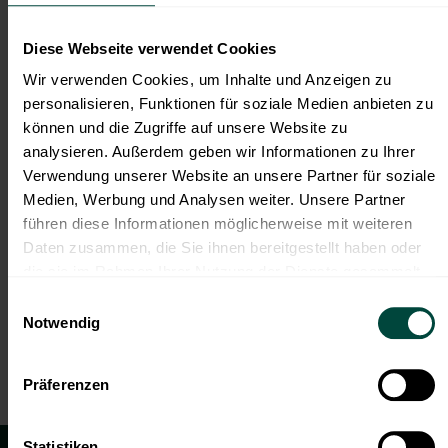
Hausnummer
Diese Webseite verwendet Cookies
Wir verwenden Cookies, um Inhalte und Anzeigen zu
personalisieren, Funktionen für soziale Medien anbieten zu
Ort
können und die Zugriffe auf unsere Website zu
analysieren. Außerdem geben wir Informationen zu Ihrer
Verwendung unserer Website an unsere Partner für soziale
Land
Medien, Werbung und Analysen weiter. Unsere Partner
führen diese Informationen möglicherweise mit weiteren
Ich akzeptiere die
Datenschutzbestimmungen
. *
Daten zusammen, die Sie ihnen bereitgestellt haben oder
die sie im Rahmen Ihrer Nutzung der Dienste gesammelt
haben.
Einwilligungsauswahl
Notwendig
Magazin abonnieren
Präferenzen
Statistiken