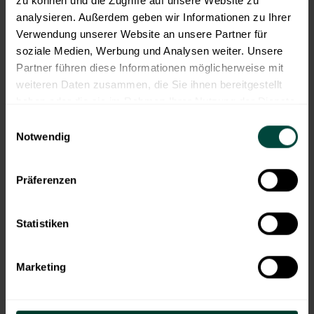
zu können und die Zugriffe auf unsere Website zu
analysieren. Außerdem geben wir Informationen zu Ihrer
Verwendung unserer Website an unsere Partner für
soziale Medien, Werbung und Analysen weiter. Unsere
Partner führen diese Informationen möglicherweise mit
Stellenangebote
weiteren Daten zusammen, die Sie ihnen bereitgestellt
haben oder die sie im Rahmen Ihrer Nutzung der Dienste
gesammelt haben.
AKTUELLE STELLENANGEBOTE
Einwilligungsauswahl
Notwendig
Alle
Bielefeld
Münster
Nordhorn
Osnabr
Präferenzen
Statistiken
Nordhorn
Marketing