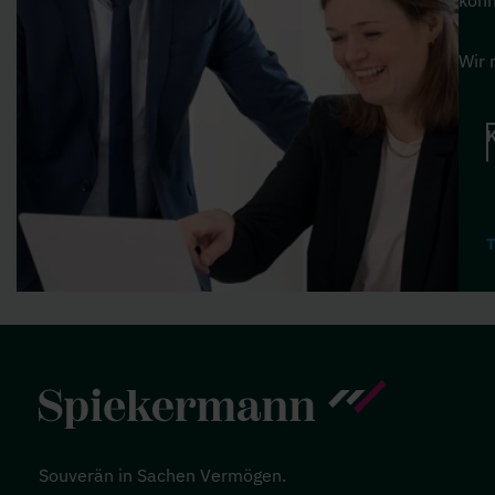
könn
Wir 
K
Souverän in Sachen Vermögen.