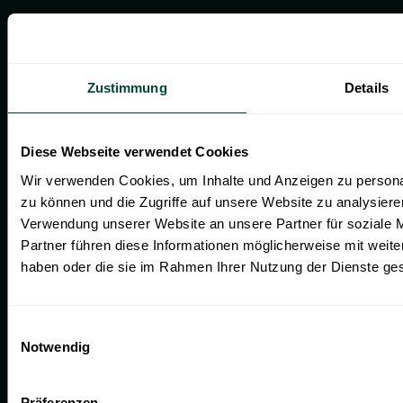
Vermögensverwaltung
Risikoprofilanalyse
Vermögenscheck
Zustimmung
Details
SUBSTANZ
Diese Webseite verwendet Cookies
Newsroom
Wir verwenden Cookies, um Inhalte und Anzeigen zu personal
Events
zu können und die Zugriffe auf unsere Website zu analysier
Verwendung unserer Website an unsere Partner für soziale 
Magazin
Partner führen diese Informationen möglicherweise mit weite
Newsletter
haben oder die sie im Rahmen Ihrer Nutzung der Dienste g
ÜBER UNS
Einwilligungsauswahl
Notwendig
Ansprechpartner
Qualitätskonzept
Präferenzen