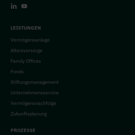
LinkedIn
Youtube
FOOTER-MENÜ
LEISTUNGEN
Vermögensanlage
Altersvorsorge
Family Offices
Fonds
Stiftungsmanagement
Unternehmensservice
Vermögensnachfolge
Zukunftsplanung
PROZESSE