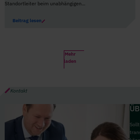
Standortleiter beim unabhängigen...
Beitrag lesen
Mehr
laden
Kontakt
ÜB
Soll
tran